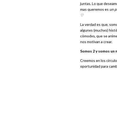
juntas. Lo que deseamo
mas queremos es
un p
♡
La verdad es que, somo
algunxs (muchxs) histó
cómodxs, que se anime
nos motivan a crear.
Somos 2 y somos un 
Creemos en los círculo
oportunidad para cambia