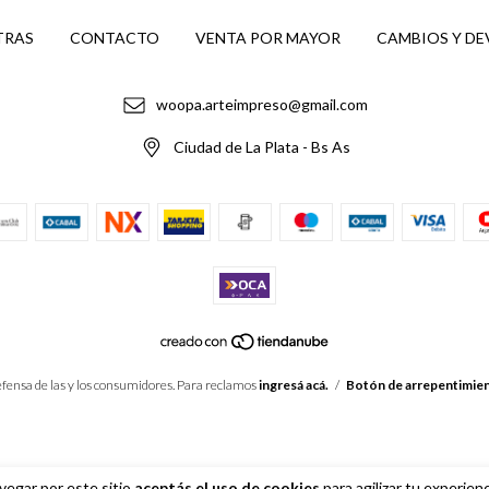
TRAS
CONTACTO
VENTA POR MAYOR
CAMBIOS Y D
woopa.arteimpreso@gmail.com
Ciudad de La Plata - Bs As
fensa de las y los consumidores. Para reclamos
ingresá acá.
/
Botón de arrepentimie
vegar por este sitio
aceptás el uso de cookies
para agilizar tu experien