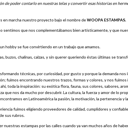
ón de poder contarlo en nuestras telas y convertir esas historias en herm
os en marcha nuestro proyecto bajo el nombre de
WOOPA ESTAMPAS.
mpo sentimos que nos complementábamos bien artísticamente, y que nues
n hobby se fue convirtiendo en un trabajo que amamos.
 buzos, chalinas, calzas, y sin querer queriendo éstas últimas se tran
formando técnicas, por curiosidad, por gusto y porque la demanda nos i
ción; fuimos encontrando nuestros trazos, formas y colores, y nos fuimos 
e ahí, toda la inspiración: su exótica flora, fauna, sus colores, sabores, ar
 que nos da mucho por descubrir. La cultura, la fuerza y amor de lo propio,
 encontramos en Latinoamérica la pasión, la motivación, la pertenencia y la
eriencia fuimos eligiendo proveedores de calidad, cumplidores y confiable
de sus rubros.
r nuestras estampas por las calles cuando ya van muchos años de habe