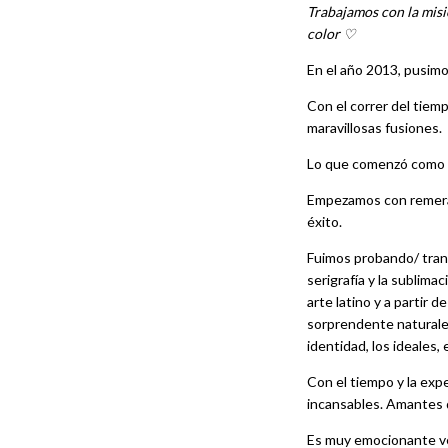
Trabajamos con la misi
color ♡
En el año 2013, pusim
Con el correr del tie
maravillosas fusiones.
Lo que comenzó como u
Empezamos con remeras,
éxito.
Fuimos probando/ trans
serigrafía y la sublima
arte latino y a partir d
sorprendente naturaleza
identidad, los ideales,
Con el tiempo y la exp
incansables. Amantes 
Es muy emocionante ve