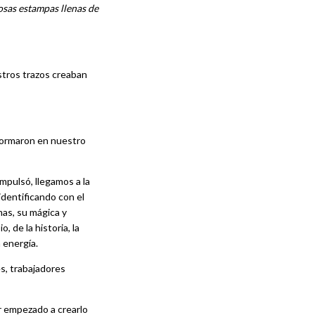
osas estampas llenas de
tros trazos creaban
sformaron en nuestro
mpulsó, llegamos a la
identificando con el
omas, su mágica y
 de la historia, la
 energía.
s, trabajadores
r empezado a crearlo