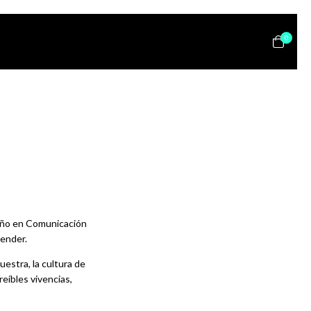
0
seño en Comunicación
render.
uestra, la cultura de
eíbles vivencias,