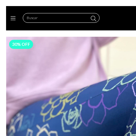
30
%
OFF