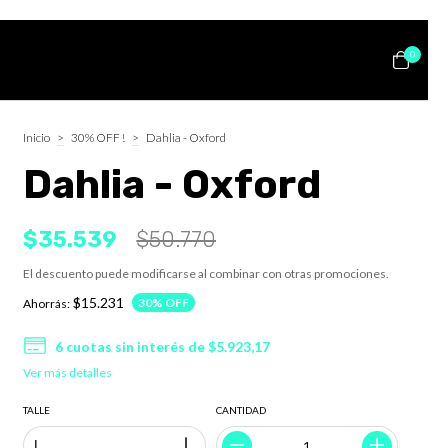
0
Inicio
>
30% OFF !
>
Dahlia - Oxford
Dahlia - Oxford
$35.539
$50.770
El descuento puede modificarse al combinar con otras promociones.
$15.231
30
% OFF
Ahorrás:
6
cuotas sin interés de
$5.923,17
Ver más detalles
TALLE
CANTIDAD