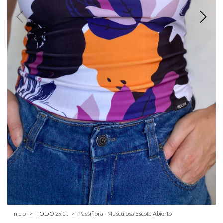
Inicio
>
TODO 2x1 !
>
Passiflora - Musculosa Escote Abierto