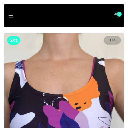
0
2X1
1
/
6